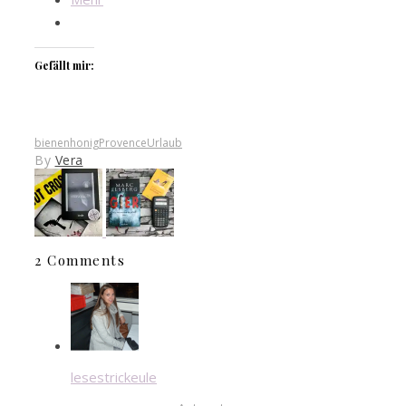
Gefällt mir:
bienen
honig
Provence
Urlaub
By
Vera
2 Comments
lesestrickeule