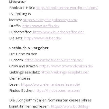
Literatur
Bookster HRO:
https://booksterhro.wordpress.com/
Everything is
literary:
https://everythingisliterary.com/
Litaffin:
http://www.litaffin.de/
Bücherkaffee:
http://www.buecherkaffee.de/
Bleisatz:
http://www.laubet.de/
Sachbuch & Ratgeber
Die Liebe zu den
Büchern:
https://dieliebezudenbuechern.de/
Crow and Kraken:
https://www.crowandkraken.de/
Lieblingsleseplatz:
https://lieblingsleseplatz.de/
Elementares
Lesen:
https://www.elementareslesen.de/
Findos Bücher:
https://findosbuecher.com/
Die „Longlist“ mit allen Nominierten dieses Jahres
könnt ihr hier nachlesen :
https://www.buchblog-