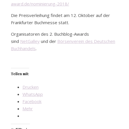
award.de/nominierung-2018/
Die Preisverleihung findet am 12. Oktober auf der
Frankfurter Buchmesse statt.
Organisatoren des 2. Buchblog-Awards
sind
NetGalley
und der
Börsenverein des Deutschen
Buchhandels
.
Teilen mit:
Drucken
WhatsApp
Facebook
Mehr