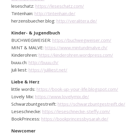
leseschatz:
https://leseschatz.com/
Tintenhain:
http://tintenhain.de/
herzensbuecher.blog:
http://veralitera.de/
Kinder- & Jugendbuch
BUCHWEGWEISER:
https://buchwegweiser.com/
MINT & MALVE:
https://www.mintundmalve.ch/
Kinderohren:
https://kinderohren.wordpress.com/
buuu.ch:
http://buuu.ch/
Juli liest:
https://juliliest.net/
Liebe & Herz
little words:
https://book-up-your-life.blogspot.com/
Lovely Mix:
https://www.lovelymix.de/
Schwarzbuntgestreift:
https://schwarzbuntgestreift.de/
Leseschnecke:
https://leseschnecke-steffy.com/
BookPrincess:
https://bookprincessbysarah.de/
Newcomer