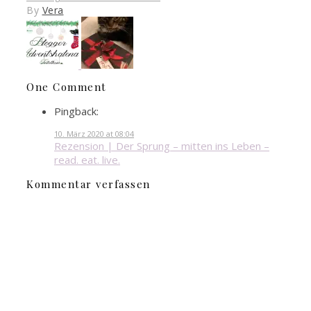
By
Vera
One Comment
Pingback:
10. März 2020 at 08:04
Rezension | Der Sprung – mitten ins Leben –
read. eat. live.
Kommentar verfassen