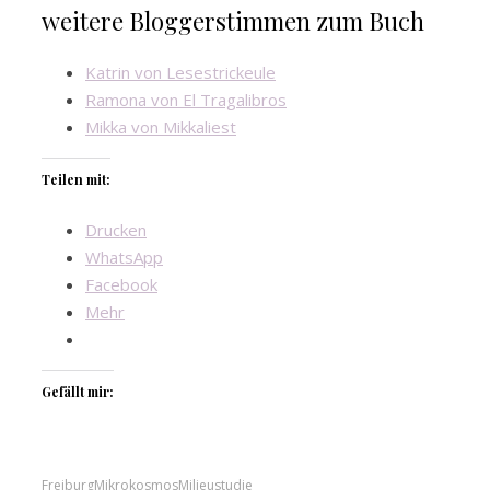
weitere Bloggerstimmen zum Buch
Katrin von Lesestrickeule
Ramona von El Tragalibros
Mikka von Mikkaliest
Teilen mit:
Drucken
WhatsApp
Facebook
Mehr
Gefällt mir:
Freiburg
Mikrokosmos
Milieustudie