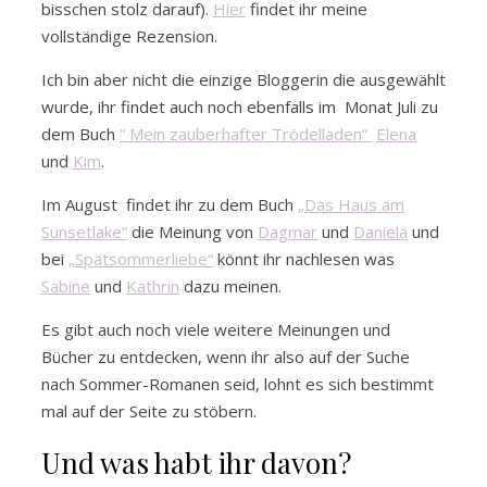
bisschen stolz darauf).
Hier
findet ihr meine
vollständige Rezension.
Ich bin aber nicht die einzige Bloggerin die ausgewählt
wurde, ihr findet auch noch ebenfalls im Monat Juli zu
dem Buch
“ Mein zauberhafter Trödelladen“
Elena
und
Kim
.
Im August findet ihr zu dem Buch
„Das Haus am
Sunsetlake“
die Meinung von
Dagmar
und
Daniela
und
bei
„Spätsommerliebe“
könnt ihr nachlesen was
Sabine
und
Kathrin
dazu meinen.
Es gibt auch noch viele weitere Meinungen und
Bücher zu entdecken, wenn ihr also auf der Suche
nach Sommer-Romanen seid, lohnt es sich bestimmt
mal auf der Seite zu stöbern.
Und was habt ihr davon?