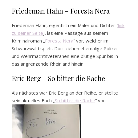
Friedeman Hahn – Foresta Nera
Friedeman Hahn, eigentlich ein Maler und Dichter (
link
zu seiner Seite
), las eine Passage aus seinem
Kriminalroman „
Foresta Nera
“ vor, welcher im
Schwarzwald spielt. Dort ziehen ehemalige Polizei-
und Wehrmachtsveteranen eine blutige Spur bis in
das angrenzende Rheinland hinein.
Eric Berg – So bitter die Rache
Als nächstes war Eric Berg an der Reihe, er stellte
sein aktuelles Buch „
So bitter die Rache
“ vor.