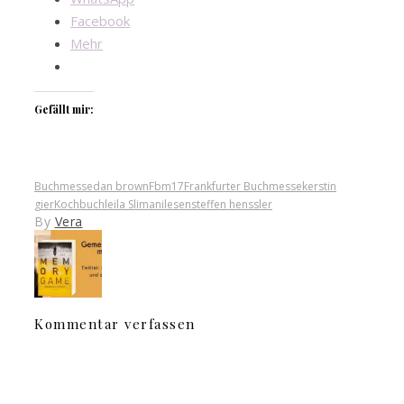
Facebook
Mehr
Gefällt mir:
Buchmesse
dan brown
Fbm17
Frankfurter Buchmesse
kerstin
gier
Kochbuch
leila Slimani
lesen
steffen henssler
By
Vera
Kommentar verfassen