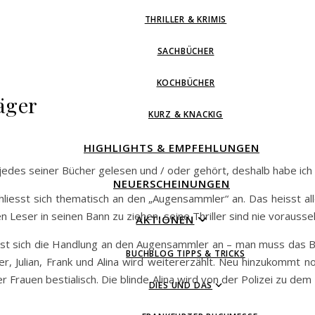
THRILLER & KRIMIS
SACHBÜCHER
KOCHBÜCHER
äger
KURZ & KNACKIG
HIGHLIGHTS & EMPFEHLUNGEN
be jedes seiner Bücher gelesen und / oder gehört, deshalb habe ic
NEUERSCHEINUNGEN
liesst sich thematisch an den „Augensammler“ an. Das heisst all
Leser in seinen Bann zu ziehen, seine Thriller sind nie vorausseh
AKTIONEN
liesst sich die Handlung an den Augensammler an – man muss das
BUCHBLOG TIPPS & TRICKS
 Julian, Frank und Alina wird weitererzählt. Neu hinzukommt no
r Frauen bestialisch. Die blinde Alina wird von der Polizei zu de
DIES UND DAS