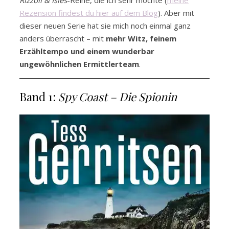
Rizzoli & Isles
-Reihe, die ich sehr mochte (
meine
Rezension findest du hier auf dem Blog
). Aber mit
dieser neuen Serie hat sie mich noch einmal ganz
anders überrascht – mit
mehr Witz, feinem
Erzähltempo und einem wunderbar
ungewöhnlichen Ermittlerteam
.
Band 1:
Spy Coast – Die Spionin