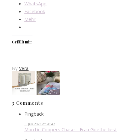
WhatsApp
Facebook
Mehr
Gefällt mir:
By
Vera
3 Comments
Pingback:
6. Juli 2021 at 20:47
Mord in Coopers Chase – Frau Goethe liest