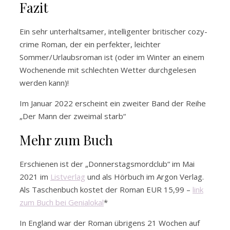
Fazit
Ein sehr unterhaltsamer, intelligenter britischer cozy-
crime Roman, der ein perfekter, leichter
Sommer/Urlaubsroman ist (oder im Winter an einem
Wochenende mit schlechten Wetter durchgelesen
werden kann)!
Im Januar 2022 erscheint ein zweiter Band der Reihe
„Der Mann der zweimal starb“
Mehr zum Buch
Erschienen ist der „Donnerstagsmordclub“ im Mai
2021 im
Listverlag
und als Hörbuch im Argon Verlag.
Als Taschenbuch kostet der Roman EUR 15,99 –
link
zum Buch bei Genialokal
*
In England war der Roman übrigens 21 Wochen auf